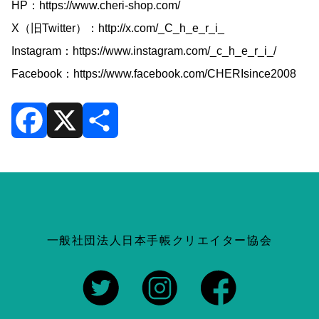
HP：
https://www.cheri-shop.com/
X（旧Twitter）：
http://x.com/_C_h_e_r_i_
Instagram：
https://www.instagram.com/_c_h_e_r_i_/
Facebook：
https://www.facebook.com/CHERIsince2008
F
X
共
a
有
c
一般社団法人日本手帳クリエイター協会
e
b