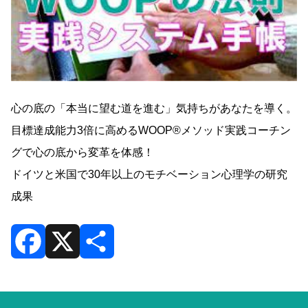
心の底の「本当に望む道を進む」気持ちがあなたを導く。
目標達成能力3倍に高めるWOOP®️メソッド実践コーチン
グで心の底から変革を体感！
ドイツと米国で30年以上のモチベーション心理学の研究
成果
F
X
共