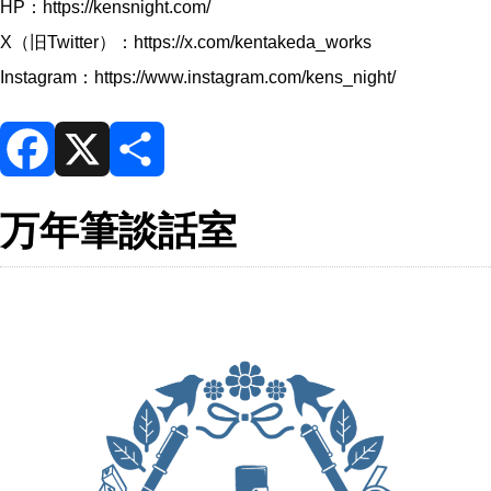
HP：
https://kensnight.com/
X（旧Twitter）：
https://x.com/kentakeda_works
Instagram：
https://www.instagram.com/kens_night/
F
X
共
万年筆談話室
a
有
c
e
b
o