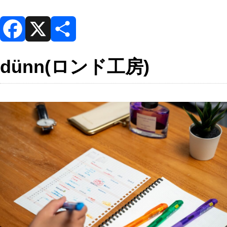
F
X
共
dünn(ロンド工房)
a
有
c
e
b
o
o