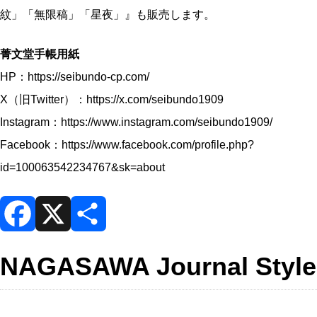
紋」「無限稿」「星夜」』も販売します。
菁文堂手帳用紙
HP：
https://seibundo-cp.com/
X（旧Twitter）：
https://x.com/seibundo1909
Instagram：
https://www.instagram.com/seibundo1909/
Facebook：
https://www.facebook.com/profile.php?
id=100063542234767&sk=about
F
X
共
NAGASAWA Journal Style
a
有