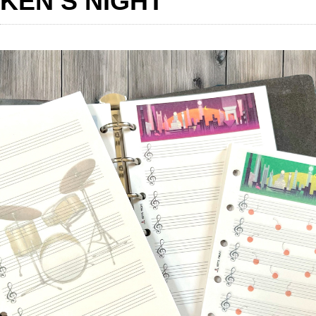
KEN’S NIGHT
a
有
c
e
b
o
o
k