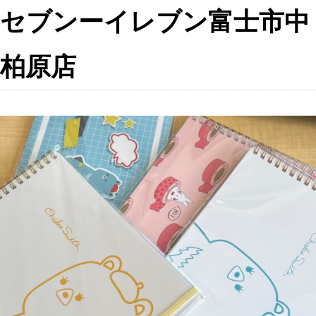
F
X
共
セブンーイレブン富士市中
a
有
柏原店
c
e
b
o
o
k