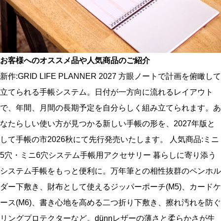
お客様へのオススメ品や人気商品のご紹介
新作:GRID LIFE PLANNER 2027 方眼ノートで計画を俯瞰して
立てられる手帳システム。日付が一方向に流れるレイアウト
で、年間、月間の長期予定を自分らしく組み立てられます。あ
なたらしい使い方が見つかる新しい手帳の形を、2027年版と
して手帳の市2026秋にて先行発売いたします。 人気商品:ミニ
5穴・ミニ6穴システム手帳用アクセサリー 暮らしに寄り添う
システム手帳をもっと便利に。万年筆との相性抜群のペンホル
ダー下敷き、財布として使えるジッパーポーチ(M5)、カードケ
ース(M6)、書き心地を高める二つ折り下敷き、擦れ汚れを防ぐ
リングプロテクターなど。dünnレザーの薄さと柔らかさが生