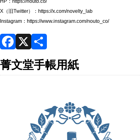
HP：
https://nouto.co/
X（旧Twitter）：
https://x.com/novelty_lab
Instagram：
https://www.instagram.com/nouto_co/
F
X
共
菁文堂手帳用紙
a
有
c
e
b
o