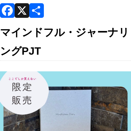
F
X
共
マインドフル・ジャーナリ
a
有
ングPJT
c
e
b
o
o
k