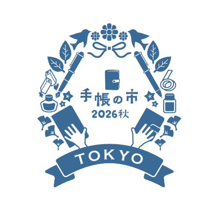
c
e
b
o
o
k